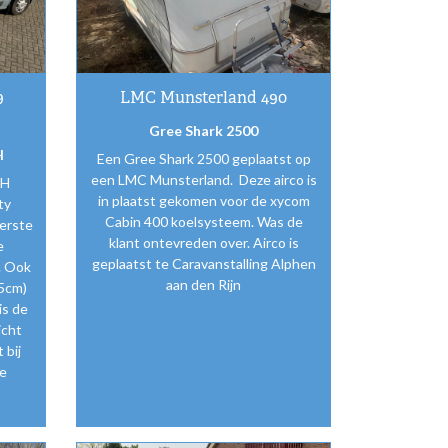
9
LMC Munsterland 490
Gree Shark 2500
H
Een Gree Shark 2500 geplaatst op
een LMC Munsterland. Deze airco is
0H
in plaatst gekomen voor de xycom
ty
Cabin 400 koelsysteem. Was de
erste
klant ontevreden over. Airco is
e
geplaatst te Caravanstalling Alphen
. Ook
aan den Rijn
45cm)
is de
icht
 bij
e