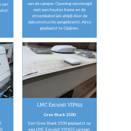
van de camper. Opening verstevigd
n van
met een houten frame en de
aatst
stroomkabel (als altijd) door de
dakconstructie aangebracht. Airco
geplaatst te Opijnen.
LMC Excuisit VIP655
Gree Shark 2500
0
Een Gree Shark 2500 geplaatst op
30
een LMC Excuisit VIP655 caravan.