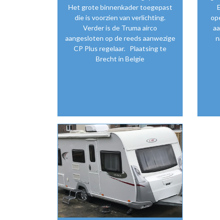
Het grote binnenkader toegepast
E
die is voorzien van verlichting.
op
Verder is de Truma airco
aa
aangesloten op de reeds aanwezige
n
CP Plus regelaar. Plaatsing te
Brecht in Belgie