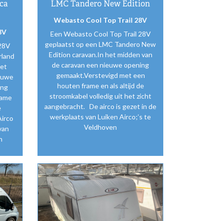
ca
LMC Tandero New Edition
Webasto Cool Top Trail 28V
8V
Een Webasto Cool Top Trail 28V
geplaatst op een LMC Tandero New
 28V
Edition caravan.In het midden van
rland
de caravan een nieuwe opening
het
gemaakt.Verstevigd met een
euwe
houten frame en als altijd de
ing
stroomkabel volledig uit het zicht
rame
aangebracht. De airco is gezet in de
e
werkplaats van Luiken Airco;’s te
Airco
Veldhoven
van
n