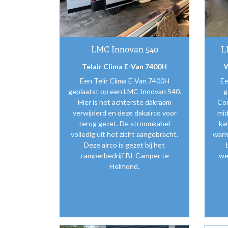
LMC Innovan 540
L
Telair Clima E-Van 7400H
W
Een Telir Clima E-Van 7400H
Ee
geplaatst op een LMC Innovan 540.
g
Hier is het achterste dakraam
Com
verwijderd en deze dakairco voor
mid
terug gezet. De stroomkabel
ka
volledig uit het zicht aangebracht.
warm
Deze airco is gezet bij het
camperbedrijf BI-Camper te
we
Helmond.