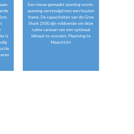
raam
Een nieuw gemaakt opening voorin.
derde
opening verstevigd met een houten
0cm.
frame. De capaciteiten van de Gree
at
Shark 2500 zijn voldoende om deze
e
ruime caravan van een optimaal
er is
klimaat te voorzien. Plaatsing te
edig
Maastricht
uctie
keren