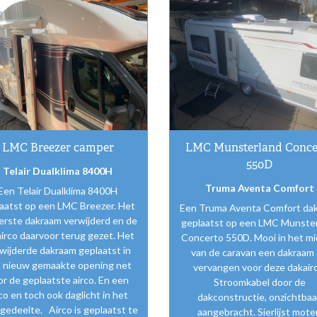
LMC Breezer camper
LMC Munsterland Conce
550D
Telair Dualklima 8400H
Truma Aventa Comfort
Een Telair Dualklima 8400H
aatst op een LMC Breezer. Het
Een Truma Aventa Comfort dak
erste dakraam verwijderd en de
geplaatst op een LMC Munste
irco daarvoor terug gezet. Het
Concerto 550D. Mooi in het m
wijderde dakraam geplaatst in
van de caravan een dakraam
 nieuw gemaakte opening net
vervangen voor deze dakairc
or de geplaatste airco. En een
Stroomkabel door de
rco en toch ook daglicht in het
dakconstructie, onzichtbaa
gedeelte. Airco is geplaatst te
aangebracht. Sierlijst mote