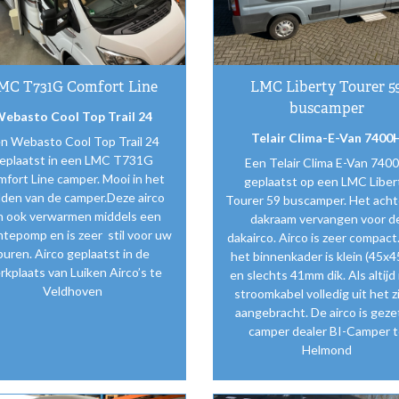
MC T731G Comfort Line
LMC Liberty Tourer 5
buscamper
ebasto Cool Top Trail 24
Telair Clima-E-Van 7400
n Webasto Cool Top Trail 24
eplaatst in een LMC T731G
Een Telair Clima E-Van 740
fort Line camper. Mooi in het
geplaatst op een LMC Liber
den van de camper.Deze airco
Tourer 59 buscamper. Het acht
n ook verwarmen middels een
dakraam vervangen voor d
tepomp en is zeer stil voor uw
dakairco. Airco is zeer compact
buren. Airco geplaatst in de
het binnenkader is klein (45x
rkplaats van Luiken Airco’s te
en slechts 41mm dik. Als altijd 
Veldhoven
stroomkabel volledig uit het z
aangebracht. De airco is gezet
camper dealer BI-Camper t
Helmond