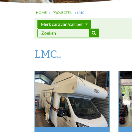
HOME
»
PROJECTEN
»
LMC
Merk caravan/camper
LMC..