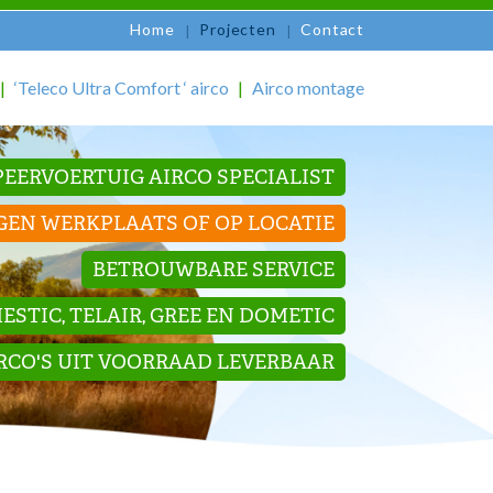
Home
Projecten
Contact
‘Teleco Ultra Comfort ‘ airco
Airco montage
EERVOERTUIG AIRCO SPECIALIST
GEN WERKPLAATS OF OP LOCATIE
BETROUWBARE SERVICE
STIC, TELAIR, GREE EN DOMETIC
IRCO'S UIT VOORRAAD LEVERBAAR