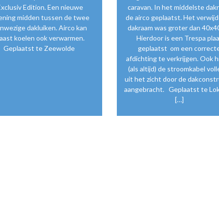
xclusiv Edition. Een nieuwe
caravan. In het middelste dak
ening midden tussen de twee
de airco geplaatst. Het verwij
nwezige dakluiken. Airco kan
dakraam was groter dan 40x4
aast koelen ook verwarmen.
Hierdoor is een Trespa pla
Geplaatst te Zeewolde
geplaatst om een correct
afdichting te verkrijgen. Ook hi
(als altijd) de stroomkabel voll
uit het zicht door de dakconstr
aangebracht. Geplaatst te Lo
[…]