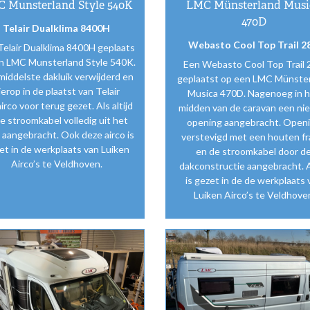
 Munsterland Style 540K
LMC Münsterland Musi
470D
Telair Dualklima 8400H
Webasto Cool Top Trail 2
Telair Dualklima 8400H geplaats
en LMC Munsterland Style 540K.
Een Webasto Cool Top Trail
middelste dakluik verwijderd en
geplaatst op een LMC Münste
ierop in de plaatst van Telair
Musica 470D. Nagenoeg in 
irco voor terug gezet. Als altijd
midden van de caravan een ni
de stroomkabel volledig uit het
opening aangebracht. Open
t aangebracht. Ook deze airco is
verstevigd met een houten f
et in de werkplaats van Luiken
en de stroomkabel door d
Airco’s te Veldhoven.
dakconstructie aangebracht. 
is gezet in de de werkplaats 
Luiken Airco’s te Veldhove