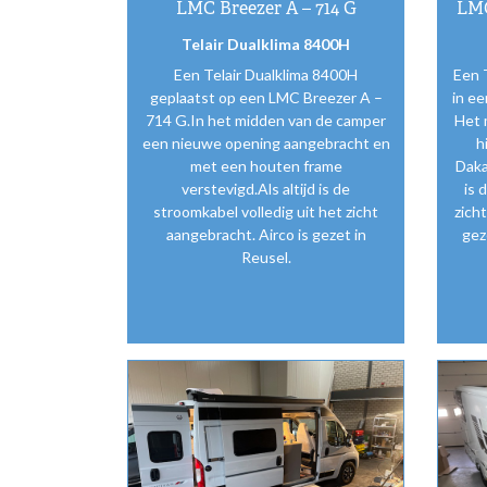
LMC Breezer A – 714 G
LMC
Telair Dualklima 8400H
Een Telair Dualklima 8400H
Een 
geplaatst op een LMC Breezer A –
in e
714 G.In het midden van de camper
Het 
een nieuwe opening aangebracht en
h
met een houten frame
Daka
verstevigd.Als altijd is de
is 
stroomkabel volledig uit het zicht
zich
aangebracht. Airco is gezet in
gez
Reusel.