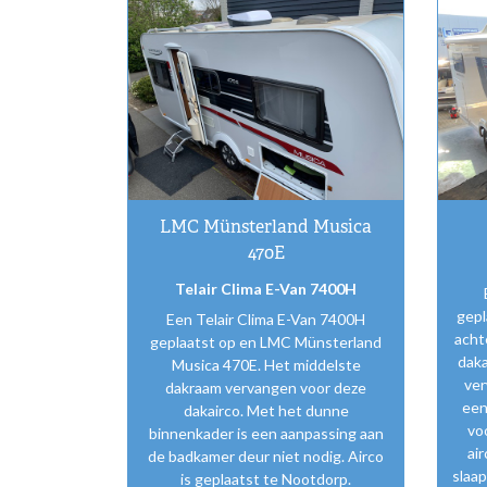
LMC Münsterland Musica
470E
Telair Clima E-Van 7400H
gepl
Een Telair Clima E-Van 7400H
acht
geplaatst op en LMC Münsterland
daka
Musica 470E. Het middelste
ver
dakraam vervangen voor deze
een
dakairco. Met het dunne
vo
binnenkader is een aanpassing aan
ai
de badkamer deur niet nodig. Airco
slaap
is geplaatst te Nootdorp.