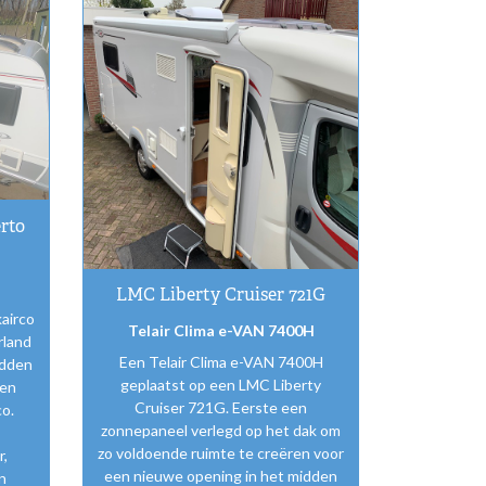
rto
LMC Liberty Cruiser 721G
airco
Telair Clima e-VAN 7400H
rland
Een Telair Clima e-VAN 7400H
idden
geplaatst op een LMC Liberty
 en
Cruiser 721G. Eerste een
o.
zonnepaneel verlegd op het dak om
zo voldoende ruimte te creëren voor
r,
een nieuwe opening in het midden
n