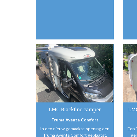
LMC Blackline camper
LMC
Truma Aventa Comfort
In een nieuw gemaakte opening een
Een 
Truma Aventa Comfort geplaatst.
ge