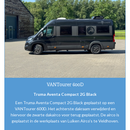
Airco
montage
VANTourer 600D
Truma Aventa Compact 2G Black
Een Truma Aventa Compact 2G Black geplaatst op een
VANTourer 600D. Het achterste dakraam verwijderd en
hiervoor de zwarte dakairco voor terug geplaatst. De airco is
geplaatst in de werkplaats van Luiken Airco’s te Veldhoven.