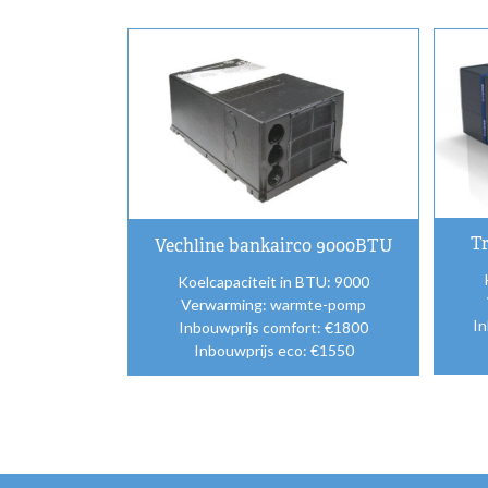
T
Vechline bankairco 9000BTU
Koelcapaciteit in BTU: 9000
Verwarming: warmte-pomp
In
Inbouwprijs comfort: €1800
Inbouwprijs eco: €1550