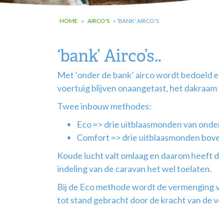
HOME
»
AIRCO'S
»
'BANK' AIRCO'S
‘bank’ Airco’s..
Met ‘onder de bank’ airco wordt bedoeld e
voertuig blijven onaangetast, het dakraam
Twee inbouw methodes:
Eco => drie uitblaasmonden van onder
Comfort => drie uitblaasmonden bove
Koude lucht valt omlaag en daarom heeft
indeling van de caravan het wel toelaten.
Bij de Eco methode wordt de vermenging va
tot stand gebracht door de kracht van de v