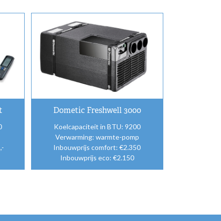
t
Dometic Freshwell 3000
0
Koelcapaciteit in BTU: 9200
Verwarming: warmte-pomp
,-
Inbouwprijs comfort: €2.350
Inbouwprijs eco: €2.150