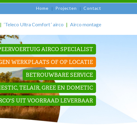
Home
Projecten
Contact
‘Teleco Ultra Comfort ‘ airco
Airco montage
EERVOERTUIG AIRCO SPECIALIST
GEN WERKPLAATS OF OP LOCATIE
BETROUWBARE SERVICE
STIC, TELAIR, GREE EN DOMETIC
IRCO'S UIT VOORRAAD LEVERBAAR