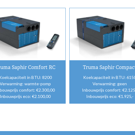
ruma Saphir Comfort RC
Truma Saphir Compac
Koelcapaciteit in BTU: 8200
Koelcapaciteit in BTU: 615
Verwarming: warmte-pomp
Verwarming: geen
bouwprijs comfort: €2.300,00
Inbouwprijs comfort: €2.125
Inbouwprijs eco: €2.100,00
Inbouwprijs eco: €1.925,-