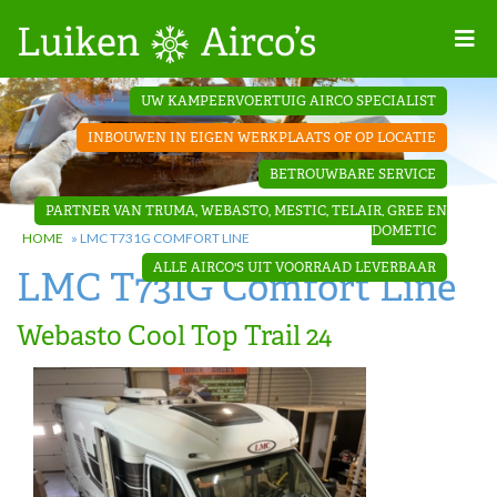
Home
UW KAMPEERVOERTUIG AIRCO SPECIALIST
Projecten
INBOUWEN IN EIGEN WERKPLAATS OF OP LOCATIE
Contact
BETROUWBARE SERVICE
Dakopbouw
PARTNER VAN TRUMA, WEBASTO, MESTIC, TELAIR, GREE EN
airco’s
DOMETIC
HOME
»
LMC T731G COMFORT LINE
ALLE AIRCO'S UIT VOORRAAD LEVERBAAR
LMC T731G Comfort Line
‘Onder de
bank’ airco’s
Webasto Cool Top Trail 24
‘Teleco
Ultra
Comfort ‘
airco