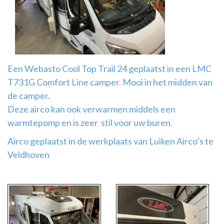
Airco
montage
Een Webasto Cool Top Trail 24 geplaatst in een LMC
T731G Comfort Line camper. Mooi in het midden van
de camper.
Deze airco kan ook verwarmen middels een
warmtepomp en is zeer stil voor uw buren.
Airco geplaatst in de werkplaats van Luiken Airco’s te
Veldhoven