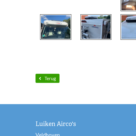
Terug
Luiken Airco's
Veldhoven