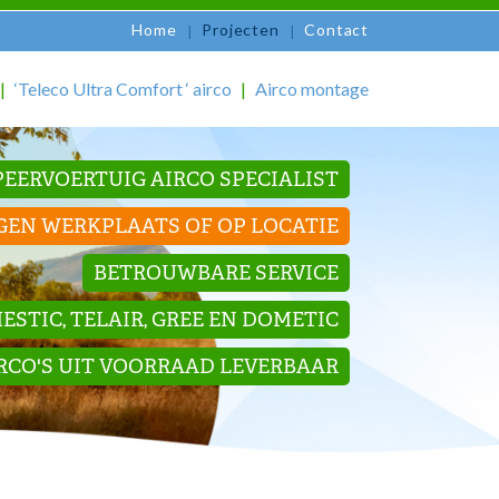
Home
Projecten
Contact
‘Teleco Ultra Comfort ‘ airco
Airco montage
EERVOERTUIG AIRCO SPECIALIST
GEN WERKPLAATS OF OP LOCATIE
BETROUWBARE SERVICE
STIC, TELAIR, GREE EN DOMETIC
IRCO'S UIT VOORRAAD LEVERBAAR