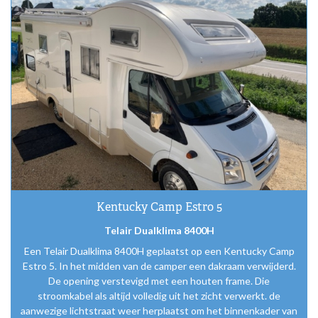
Airco
montage
Kentucky Camp Estro 5
Telair Dualklima 8400H
Een Telair Dualklima 8400H geplaatst op een Kentucky Camp
Estro 5. In het midden van de camper een dakraam verwijderd.
De opening verstevigd met een houten frame. Die
stroomkabel als altijd volledig uit het zicht verwerkt. de
aanwezige lichtstraat weer herplaatst om het binnenkader van