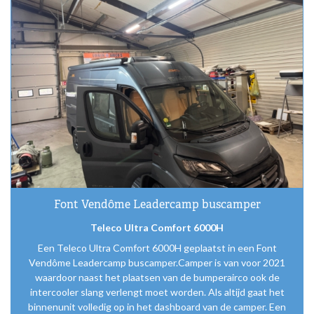
Airco
montage
Font Vendôme Leadercamp buscamper
Teleco Ultra Comfort 6000H
Een Teleco Ultra Comfort 6000H geplaatst in een Font
Vendôme Leadercamp buscamper.Camper is van voor 2021
waardoor naast het plaatsen van de bumperairco ook de
intercooler slang verlengt moet worden. Als altijd gaat het
binnenunit volledig op in het dashboard van de camper. Een