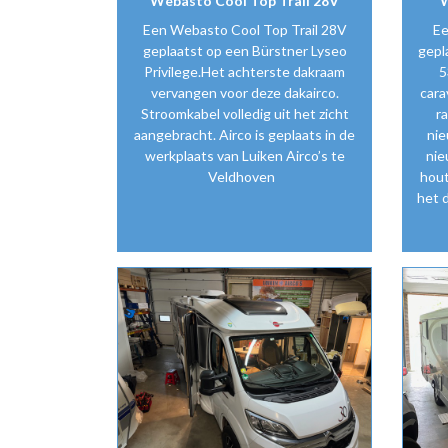
Webasto Cool Top Trail 28V
W
Een Webasto Cool Top Trail 28V
Ee
geplaatst op een Bürstner Lyseo
gepl
Privilege.Het achterste dakraam
5
vervangen voor deze dakairco.
cara
Stroomkabel volledig uit het zicht
ra
aangebracht. Airco is geplaats in de
nie
werkplaats van Luiken Airco’s te
nie
Veldhoven
hout
het d