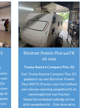
TS
Bürstner Premio Plus 440TK
uit 2022
Truma Aventa Compact Plus 2G
H
canto
Een Truma Aventa Compact Plus 2G
m een
geplaatst op een Bürstner Premio
.De
Plus 440TK.Precies voor het hefbed
outen
een nieuwe opening aangebracht en
ig uit
verstevigd met een houten
 gezet
frame.Stroomkabel volledig uit het
rco’s
zicht aangebracht. Ook deze airco