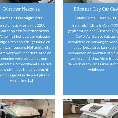
Bürstner Nexxo 25
Bürstner City Car C54
Dometic Freshlight 2200
Telair Clima E-Van 7400
en Dometic Freshlight 2200
Een Telair Clima E-Van 740
laatst op een Bürstner Nexxo
geplaatst op een Bürstner Cit
Airco met behoud van dakraam,
C540. Achterste dakraam
enige airco een afzuigfunktie en
verwijderd en vervangen voor
en warmtepomp.Het achterste
airco. Deze airco kan koelen
aam vergroot voor deze airco en
verwarmen en voorzien van b
 opening verstevigd met een
interne verlichting. Airco is gez
en frame. Stroomkabel als altijd
de werkplaats van Luiken Airco
ledig uit het zicht aangebracht.
Veldhoven
airco is gezet in de werkplaats
van Luiken […]