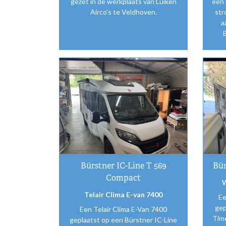
gezet in de werkplaats van Luiken
een 
Airco’s te Veldhoven.
str
a
Bürstner IC-Line T 569
Bür
Compact
W
Telair Clima E-van 7400
Ee
gep
Een Telair Clima E-Van 7400
Tim
geplaatst op een Bürstner IC-Line