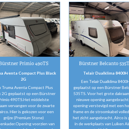
Bürstner Primio 490TS
Bürstner Belcanto 535
a Aventa Compact Plus Black
Telair Dualklima 8400H
2G
Een Telair Dualklima 8400
n Truma Aventa Compact Plus
geplaatst op een Bürstner Bel
k 2G geplaatst op een Bürstner
535TS. Voor het grote dakraa
Primio 490TS.Het middelste
nieuwe opening aangebracht
raam vervangen voor de zwarte
opening verstevigd met een h
airco. Hier is gekozen voor een
frame en de stroomkabel volled
grijze (Premium Stone)
het zicht aangebracht. Airco is
nenkader.Opening voorzien van
in de werkplaats van Luiken Ai