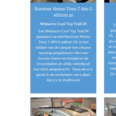
Burstner Nexxo Time T 690 G
edition 30
Webasto Cool Top Trail 24
E
gep
Een Webasto Cool Top Trail 24
25. 
geplaatst op een Burstner Nexxo
als 
Time T 690 G edition 30. In het
en e
midden van de camper een nieuwe
dakr
opening aangebracht. Met een
de
houten frame verstevigd en de
hout
stroomkabel, als altijd, volledig uit
vol
het zicht aangebracht. Deze airco is
De 
gezet in de werkplaats van Luiken
Airco’s te Veldhoven