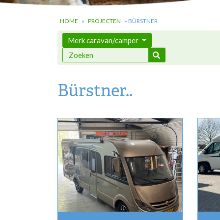
HOME
»
PROJECTEN
»
BÜRSTNER
Merk caravan/camper
Bürstner..