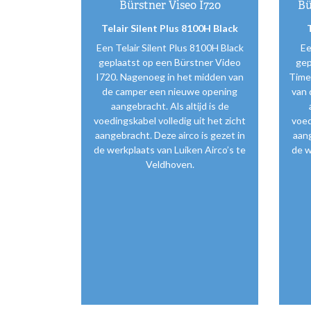
Bürstner Viseo I720
Bü
Telair Silent Plus 8100H Black
Een Telair Silent Plus 8100H Black
Ee
geplaatst op een Bürstner Video
gep
I720. Nagenoeg in het midden van
Time
de camper een nieuwe opening
van 
aangebracht. Als altijd is de
voedingskabel volledig uit het zicht
voed
aangebracht. Deze airco is gezet in
aang
de werkplaats van Luiken Airco’s te
de w
Veldhoven.