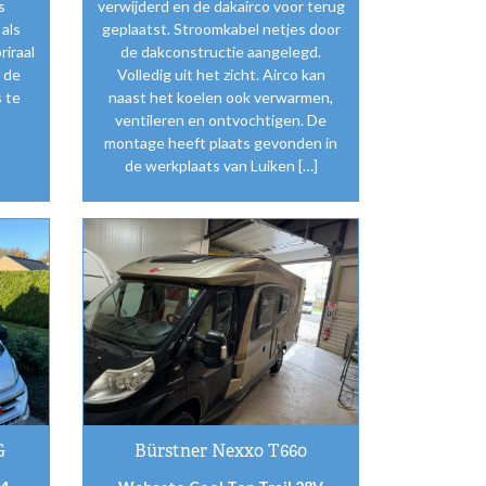
s
verwijderd en de dakairco voor terug
als
geplaatst. Stroomkabel netjes door
riraal
de dakconstructie aangelegd.
 de
Volledig uit het zicht. Airco kan
 te
naast het koelen ook verwarmen,
ventileren en ontvochtigen. De
montage heeft plaats gevonden in
de werkplaats van Luiken […]
G
Bürstner Nexxo T660