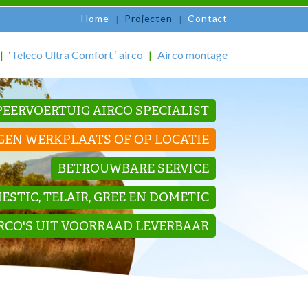
Home
Projecten
Contact
‘Teleco Ultra Comfort ‘ airco
Airco montage
EERVOERTUIG AIRCO SPECIALIST
GEN WERKPLAATS OF OP LOCATIE
BETROUWBARE SERVICE
STIC, TELAIR, GREE EN DOMETIC
IRCO'S UIT VOORRAAD LEVERBAAR