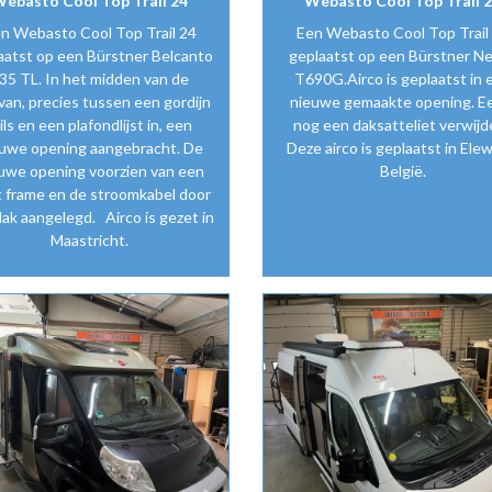
ebasto Cool Top Trail 24
Webasto Cool Top Trail 
n Webasto Cool Top Trail 24
Een Webasto Cool Top Trail
aatst op een Bürstner Belcanto
geplaatst op een Bürstner N
35 TL. In het midden van de
T690G.Airco is geplaatst in 
van, precies tussen een gordijn
nieuwe gemaakte opening. E
ils en een plafondlijst in, een
nog een daksatteliet verwijde
uwe opening aangebracht. De
Deze airco is geplaatst in Elew
uwe opening voorzien van een
België.
 frame en de stroomkabel door
ak aangelegd. Airco is gezet in
Maastricht.