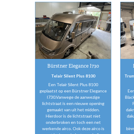
Bürstner Elegance I730
Telair Silent Plus 8100
Trum
Een Telair Silent Plus 8100
geplaatst op een Bürstner Elegance
Ee
I730.Vanwege de aanwezige
Blac
lichtstraat is een nieuwe opening
gemaakt van uit het midden.
dak
Hierdoor is de lichtstraat niet
dak
onderbroken en toch een net
werkende airco. Ook deze airco is
bin