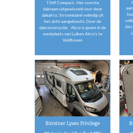
T569 Compact. .Het voorste
aan
dakraam uitgewisseld voor deze
hou
dakairco. Stroomkabel volledig uit
voll
het zicht aangebracht. Door de
Airc
dakconstructie. Airco is gezet in de
L
werkplaats van Luiken Airco’s te
Veldhoven
Bürstner Lyseo Privilege
B