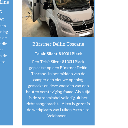
Line
G
 2G
yseo
ening
n de
Bürstner Delfin Toscane
 die
et
Telair Silent 8100H Black
in de
 te
Een Telair Silent 8100H Black
geplaatst op een Bürstner Delfin
Toscane. In het midden van de
camper een nieuwe opening
gemaakt en deze voorzien van een
houten versteviging frame. Als altijd
is de stroomkabel volledig uit het
zicht aangebracht. Airco is gezet in
de werkplaats van Luiken Airco’s te
Veldhoven.