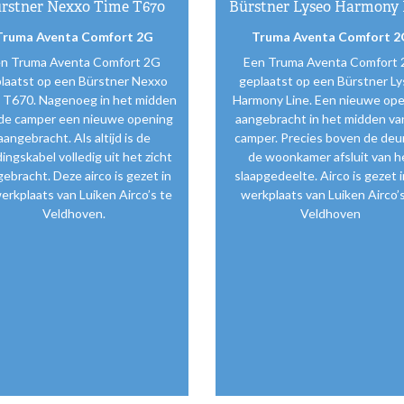
rstner Nexxo Time T670
Bürstner Lyseo Harmony 
Truma Aventa Comfort 2G
Truma Aventa Comfort 2
n Truma Aventa Comfort 2G
Een Truma Aventa Comfort
laatst op een Bürstner Nexxo
geplaatst op een Bürstner L
 T670. Nagenoeg in het midden
Harmony Line. Een nieuwe op
de camper een nieuwe opening
aangebracht in het midden va
aangebracht. Als altijd is de
camper. Precies boven de deur
ingskabel volledig uit het zicht
de woonkamer afsluit van h
ebracht. Deze airco is gezet in
slaapgedeelte. Airco is gezet 
erkplaats van Luiken Airco’s te
werkplaats van Luiken Airco’s
Veldhoven.
Veldhoven