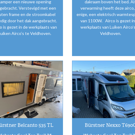
camper een nieuwe opening
dakraam boven het bed. Al
gebracht. Verstevigd met een
verwarming heeft deze airco, 
ten frame en de stroomkabel
enige, een elektrisch warmtesp
edig door het dak aangebracht.
van 1100W. Airco is gezet in
o is gezet in de werkplaats van
werkplaats van Luiken Airco’s
uiken Airco’s te Veldhoven.
Veldhoven.
ürstner Belcanto 535 TL
Bürstner Nexxo T690