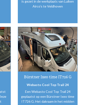
is gezet in de werkplaats van Luiken
Airco’s te Veldhoven
Bürstner Ixeo time IT726 G
Webasto Cool Top Trail 24
atst
Een Webasto Cool Top Trail 24
Deze
geplaatst op een Bürstner Ixeo time
t
IT726 G. Het dakraam in het midden