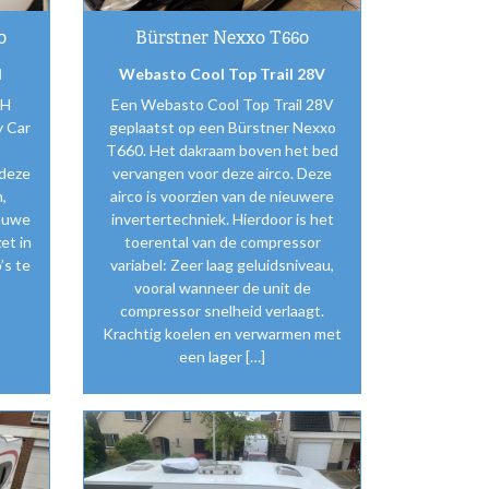
0
Bürstner Nexxo T660
H
Webasto Cool Top Trail 28V
0H
Een Webasto Cool Top Trail 28V
y Car
geplaatst op een Bürstner Nexxo
T660. Het dakraam boven het bed
 deze
vervangen voor deze airco. Deze
,
airco is voorzien van de nieuwere
lauwe
invertertechniek. Hierdoor is het
et in
toerental van de compressor
’s te
variabel: Zeer laag geluidsniveau,
vooral wanneer de unit de
compressor snelheid verlaagt.
Krachtig koelen en verwarmen met
een lager […]