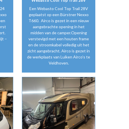
24
Webasto Cool Top Trail 28V
 24
Een Webasto Cool Top Trail 28V
exxo
geplaatst op een Bürstner Nexxo
een
T660. Airco is gezet in een nieuw
erst
aangebrachte opening in het
rt.
midden van de camper.Opening
ijt –
verstevigd met een houten frame
en de stroomkabel volledig uit het
zicht aangebracht. Airco is gezet in
de werkplaats van Luiken Airco’s te
Veldhoven.