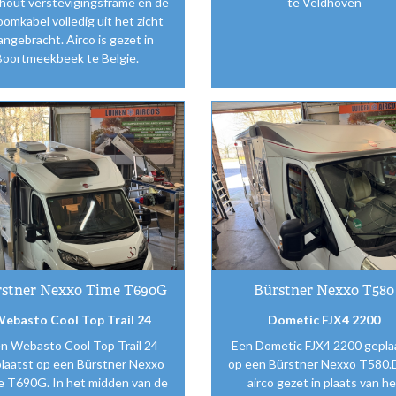
hout verstevigingsframe en de
te Veldhoven
oomkabel volledig uit het zicht
angebracht. Airco is gezet in
Boortmeekbeek te Belgie.
stner Nexxo Time T690G
Bürstner Nexxo T580
ebasto Cool Top Trail 24
Dometic FJX4 2200
n Webasto Cool Top Trail 24
Een Dometic FJX4 2200 gepla
laatst op een Bürstner Nexxo
op een Bürstner Nexxo T580.
e T690G. In het midden van de
airco gezet in plaats van he