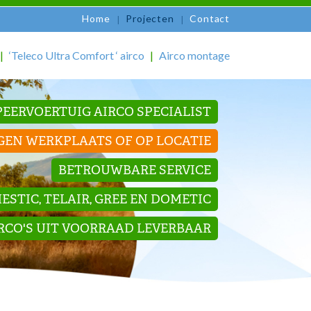
Home
Projecten
Contact
‘Teleco Ultra Comfort ‘ airco
Airco montage
EERVOERTUIG AIRCO SPECIALIST
GEN WERKPLAATS OF OP LOCATIE
BETROUWBARE SERVICE
STIC, TELAIR, GREE EN DOMETIC
IRCO'S UIT VOORRAAD LEVERBAAR