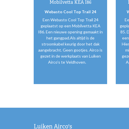
Mobilvetta KEA I86
Webasto Cool Top Trail 24
W
Een Webasto Cool Top Trail 24
Ee
geplaatst op een Mobilvetta KEA
gepla
I86. Een nieuwe opening gemaakt in
85. 
het gangpad.Als altijd is de
een
stroomkabel keurig door het dak
Hier
aangebracht. Geen gootjes. Airco is
mi
gezet in de werkplaats van Luiken
gez
Airco’s te Veldhoven.
A
Luiken Airco's