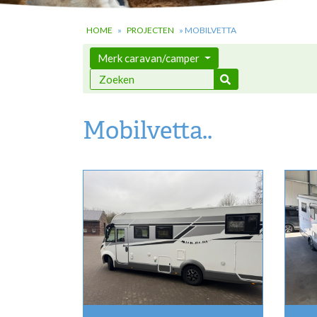
HOME
»
PROJECTEN
»
MOBILVETTA
Merk caravan/camper
Mobilvetta..