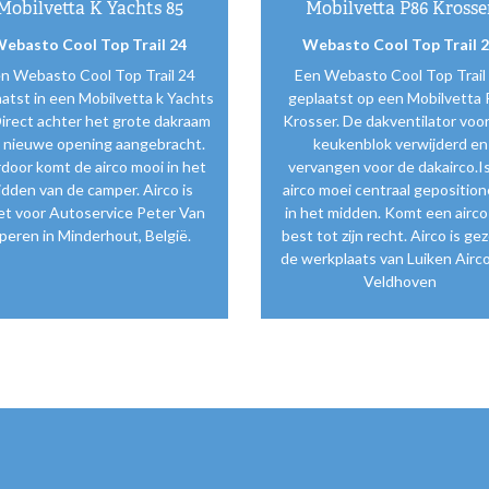
Mobilvetta K Yachts 85
Mobilvetta P86 Krosse
ebasto Cool Top Trail 24
Webasto Cool Top Trail 
n Webasto Cool Top Trail 24
Een Webasto Cool Top Trail
atst in een Mobilvetta k Yachts
geplaatst op een Mobilvetta
Direct achter het grote dakraam
Krosser. De dakventilator voo
 nieuwe opening aangebracht.
keukenblok verwijderd en
door komt de airco mooi in het
vervangen voor de dakairco.I
dden van de camper. Airco is
airco moei centraal gepositio
et voor Autoservice Peter Van
in het midden. Komt een airco
peren in Minderhout, België.
best tot zijn recht. Airco is gez
de werkplaats van Luiken Airco
Veldhoven