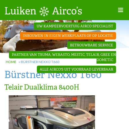
Home
UW KAMPEERVOERTUIG AIRCO SPECIALIST
Projecten
INBOUWEN IN EIGEN WERKPLAATS OF OP LOCATIE
Contact
BETROUWBARE SERVICE
Dakopbouw
PARTNER VAN TRUMA, WEBASTO, MESTIC, TELAIR, GREE EN
airco’s
DOMETIC
HOME
»
BÜRSTNER NEXXO T660
ALLE AIRCO'S UIT VOORRAAD LEVERBAAR
Bürstner Nexxo T660
‘Onder de
bank’ airco’s
Telair Dualklima 8400H
‘Teleco
Ultra
Comfort ‘
airco