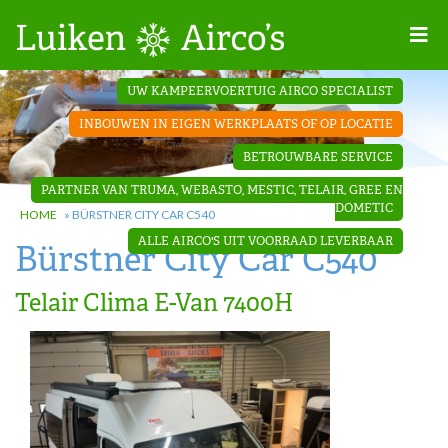
Home
UW KAMPEERVOERTUIG AIRCO SPECIALIST
Projecten
INBOUWEN IN EIGEN WERKPLAATS OF OP LOCATIE
Contact
BETROUWBARE SERVICE
Dakopbouw
PARTNER VAN TRUMA, WEBASTO, MESTIC, TELAIR, GREE EN
airco’s
DOMETIC
HOME
»
BÜRSTNER CITY CAR C540
ALLE AIRCO'S UIT VOORRAAD LEVERBAAR
Bürstner City Car C540
‘Onder de
bank’ airco’s
Telair Clima E-Van 7400H
‘Teleco
Ultra
Comfort ‘
airco