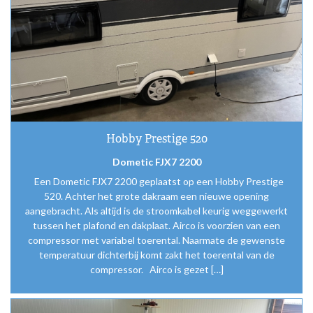
Hobby Prestige 520
Dometic FJX7 2200
Een Dometic FJX7 2200 geplaatst op een Hobby Prestige
520. Achter het grote dakraam een nieuwe opening
aangebracht. Als altijd is de stroomkabel keurig weggewerkt
tussen het plafond en dakplaat. Airco is voorzien van een
compressor met variabel toerental. Naarmate de gewenste
temperatuur dichterbij komt zakt het toerental van de
compressor. Airco is gezet […]