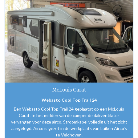
Airco
montage
McLouis Carat
Webasto Cool Top Trail 24
Een Webasto Cool Top Trail 24 geplaatst op een McLouis
Carat. In het midden van de camper de dakventilator
vervangen voor deze airco. Stroomkabel volledig uit het zicht
aangelegd. Airco is gezet in de werkplaats van Luiken Airco’s
te Veldhoven.