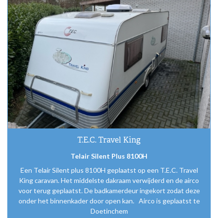
T.E.C. Travel King
Telair Silent Plus 8100H
Een Telair Silent plus 8100H geplaatst op een T.E.C. Travel
King caravan. Het middelste dakraam verwijderd en de airco
voor terug geplaatst. De badkamerdeur ingekort zodat deze
onder het binnenkader door open kan. Airco is geplaatst te
Doetinchem