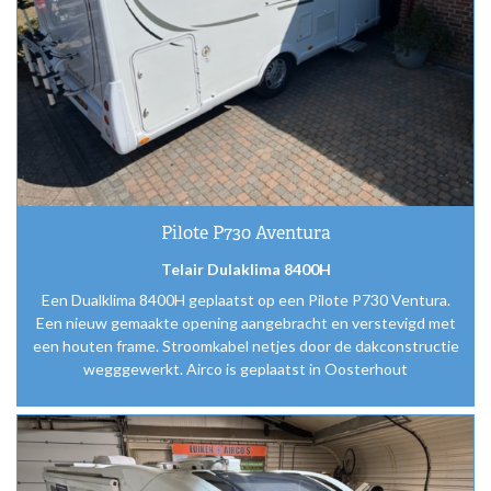
Pilote P730 Aventura
Telair Dulaklima 8400H
Een Dualklima 8400H geplaatst op een Pilote P730 Ventura.
Een nieuw gemaakte opening aangebracht en verstevigd met
een houten frame. Stroomkabel netjes door de dakconstructie
wegggewerkt. Airco is geplaatst in Oosterhout