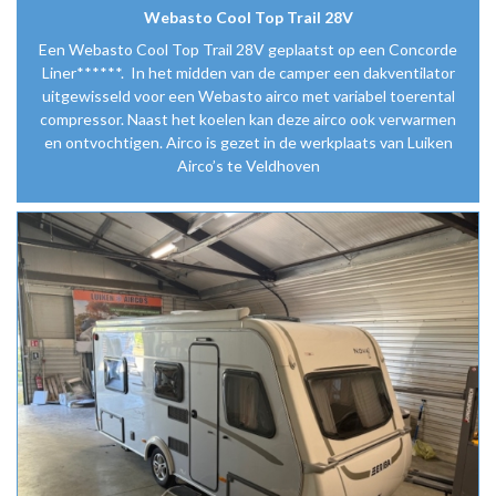
Webasto Cool Top Trail 28V
Een Webasto Cool Top Trail 28V geplaatst op een Concorde
Liner******. In het midden van de camper een dakventilator
uitgewisseld voor een Webasto airco met variabel toerental
compressor. Naast het koelen kan deze airco ook verwarmen
en ontvochtigen. Airco is gezet in de werkplaats van Luiken
Airco’s te Veldhoven