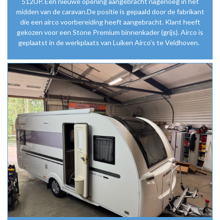
512UP. Een nieuwe opening aangebracht nagenoeg in het
midden van de caravan.De positie is gepaald door de fabrikant
die een airco voorbereiding heeft aangebracht. Klant heeft
gekozen voor een Stone Premium binnenkader (grijs). Airco is
geplaatst in de werkplaats van Luiken Airco’s te Veldhoven.