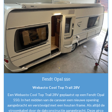
Fendt Opal 550
Webasto Cool Top Trail 28V
Een Webasto Cool Top Trail 28V geplaatst op een Fendt Opal
550. In het midden van de caravan een nieuwe opening
aangebracht en verstevigd met een houten frame. Als altijd de
stroomkabel door de dakconstructie aangebracht. Deze airco