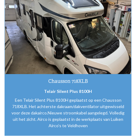
Chausson 718XLB
Telair Silent Plus 8100H
Een Telair Silent Plus 8100H geplaatst op een Chausson
718XLB. Het achterste dakraam/dakventilator uitgewisseld
voor deze dakairco.Nieuwe stroomkabel aangelegd. Volledig
uit het zicht. Airco is geplaatst in de werkplaats van Luiken
Airco’s te Veldhoven