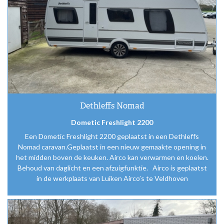
Dethleffs Nomad
Dometic Freshlight 2200
Een Dometic Freshlight 2200 geplaatst in een Dethleffs
Nomad caravan.Geplaatst in een nieuw gemaakte opening in
het midden boven de keuken. Airco kan verwarmen en koelen.
Behoud van daglicht en een afzuigfunktie. Airco is geplaatst
in de werkplaats van Luiken Airco’s te Veldhoven