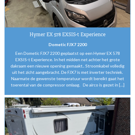
Hymer EX 578 EXSIS-t Experience
Dometic FJX7 2200
Een Dometic FJX7 2200 geplaatst op een Hymer EX 578
EXSIS-t Experience. In het midden net achter het grote
dakraam een nieuwe opening gemaakt.. Stroomkabel volledig
uit het zicht aangebracht. De FJX7 is met inverter techniek.
Naarmate de gewenste temperatuur wordt bereikt gaat het
toerental van de compressor omlaag. De airco is gezet in […]