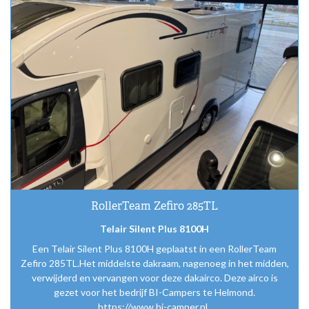
RollerTeam Zefiro 285TL
Telair Silent Plus 8100H
Een Telair Silent Plus 8100H geplaatst in een RollerTeam
Zefiro 285TL.Het middelste dakraam, nagenoeg in het midden,
verwijderd en vervangen voor deze dakairco. Deze airco is
gezet voor het bedrijf BI-Campers te Helmond.
https://www.bi-camper.nl