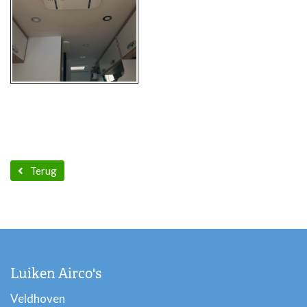
Terug
Luiken Airco's
Veldhoven