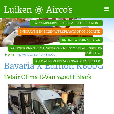
Home
UW KAMPEERVOERTUIG AIRCO SPECIALIST
Projecten
INBOUWEN IN EIGEN WERKPLAATS OF OP LOCATIE
Contact
BETROUWBARE SERVICE
Dakopbouw
PARTNER VAN TRUMA, WEBASTO, MESTIC, TELAIR, GREE EN
airco’s
DOMETIC
HOME
»
BAVARIA X EDITION K600G
ALLE AIRCO'S UIT VOORRAAD LEVERBAAR
Bavaria X Edition K600G
‘Onder de
bank’ airco’s
Telair Clima E-Van 7400H Black
‘Teleco
Ultra
Comfort ‘
airco