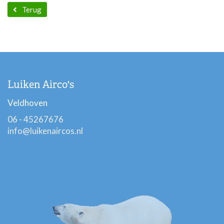
Terug
Luiken Airco's
Veldhoven
06 - 45267676
info@luikenaircos.nl