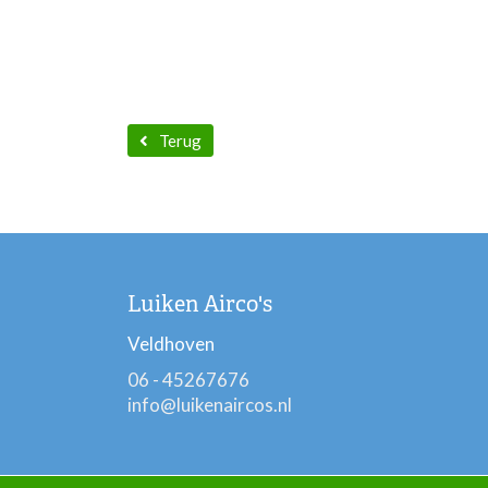
Terug
Luiken Airco's
Veldhoven
06 - 45267676
info@luikenaircos.nl