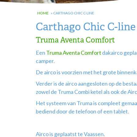
HOME
»
CARTHAGO CHIC C-LINE
Carthago Chic C-line
Truma Aventa Comfort
Een
Truma Aventa Comfort
dakairco gepla
camper.
De airco is voorzien met het grote binnenk
Verder is de airco aangesloten op de bestaa
zowel de Truma Combi ketel als ook de Air
Het systeem van Truma is compleet gemaak
bediend door de telefoon of een tablet.
Airco is geplaatst te Vaassen.