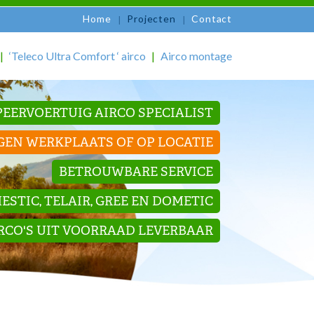
Home
Projecten
Contact
‘Teleco Ultra Comfort ‘ airco
Airco montage
EERVOERTUIG AIRCO SPECIALIST
GEN WERKPLAATS OF OP LOCATIE
BETROUWBARE SERVICE
STIC, TELAIR, GREE EN DOMETIC
IRCO'S UIT VOORRAAD LEVERBAAR