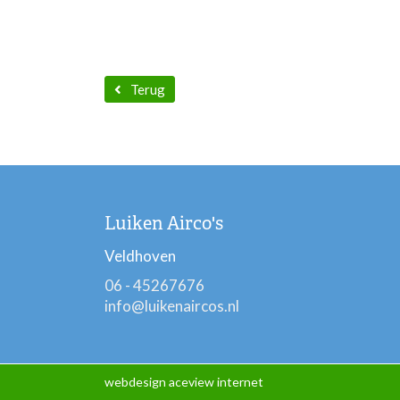
Terug
Luiken Airco's
Veldhoven
06 - 45267676
info@luikenaircos.nl
webdesign aceview internet