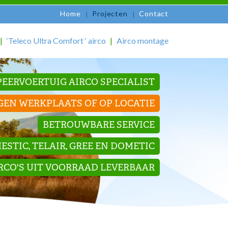
Home
Projecten
Contact
‘Teleco Ultra Comfort ‘ airco
Airco montage
EERVOERTUIG AIRCO SPECIALIST
GEN WERKPLAATS OF OP LOCATIE
BETROUWBARE SERVICE
STIC, TELAIR, GREE EN DOMETIC
IRCO'S UIT VOORRAAD LEVERBAAR