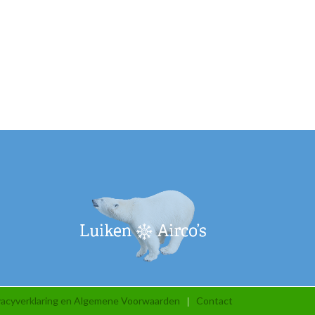
vacyverklaring en Algemene Voorwaarden
Contact