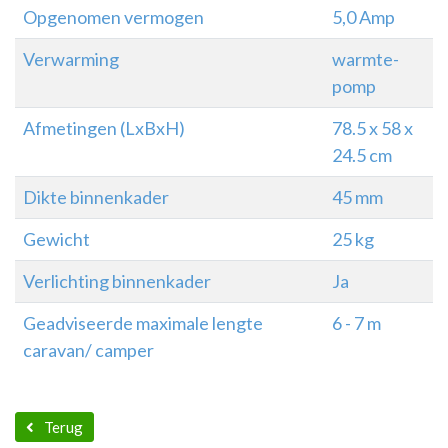
Opgenomen vermogen
5,0 Amp
Verwarming
warmte-
pomp
Afmetingen (LxBxH)
78.5 x 58 x
24.5 cm
Dikte binnenkader
45 mm
Gewicht
25 kg
Verlichting binnenkader
Ja
Geadviseerde maximale lengte
6 - 7 m
caravan/ camper
Terug