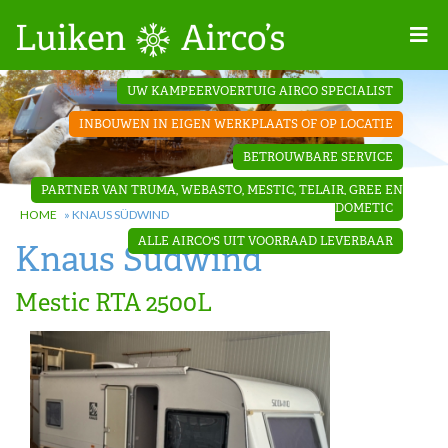
Home
UW KAMPEERVOERTUIG AIRCO SPECIALIST
Projecten
INBOUWEN IN EIGEN WERKPLAATS OF OP LOCATIE
Contact
BETROUWBARE SERVICE
Dakopbouw
PARTNER VAN TRUMA, WEBASTO, MESTIC, TELAIR, GREE EN
airco’s
DOMETIC
HOME
»
KNAUS SÜDWIND
ALLE AIRCO'S UIT VOORRAAD LEVERBAAR
Knaus Südwind
‘Onder de
bank’ airco’s
Mestic RTA 2500L
‘Teleco
Ultra
Comfort ‘
airco