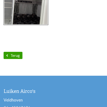
Terug
Luiken Airco's
Veldhoven