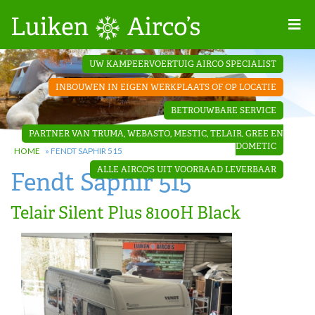
Home
UW KAMPEERVOERTUIG AIRCO SPECIALIST
Projecten
INBOUWEN IN EIGEN WERKPLAATS OF OP LOCATIE
Contact
BETROUWBARE SERVICE
Dakopbouw
PARTNER VAN TRUMA, WEBASTO, MESTIC, TELAIR, GREE EN
airco’s
DOMETIC
HOME
»
FENDT SAPHIR 515
ALLE AIRCO'S UIT VOORRAAD LEVERBAAR
Fendt Saphir 515
‘Onder de
bank’ airco’s
Telair Silent Plus 8100H Black
‘Teleco
Ultra
Comfort ‘
airco