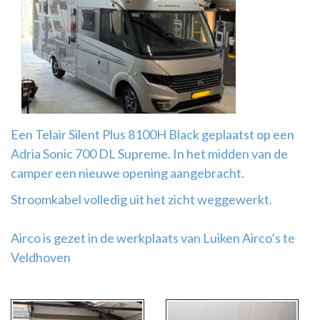
Airco
montage
Een Telair Silent Plus 8100H Black geplaatst op een
Adria Sonic 700 DL Supreme. In het midden van de
camper een nieuwe opening aangebracht.
Stroomkabel volledig uit het zicht weggewerkt.
Airco is gezet in de werkplaats van Luiken Airco’s te
Veldhoven