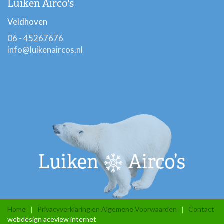
Luiken Airco's
Veldhoven
06 - 45267676
info@luikenaircos.nl
Home
Privacyverklaring en Algemene Voorwaarden
Contact
webdesign aceview internet