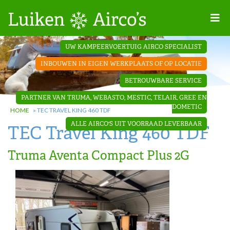
Home
UW KAMPEERVOERTUIG AIRCO SPECIALIST
Projecten
INBOUWEN IN EIGEN WERKPLAATS OF OP LOCATIE
Contact
BETROUWBARE SERVICE
Dakopbouw
PARTNER VAN TRUMA, WEBASTO, MESTIC, TELAIR, GREE EN
airco’s
DOMETIC
HOME
»
TEC TRAVEL KING 460 TDF
ALLE AIRCO'S UIT VOORRAAD LEVERBAAR
TEC Travel King 460 TDF
‘Onder de
bank’ airco’s
Truma Aventa Compact Plus 2G
‘Teleco
Ultra
Comfort ‘
airco