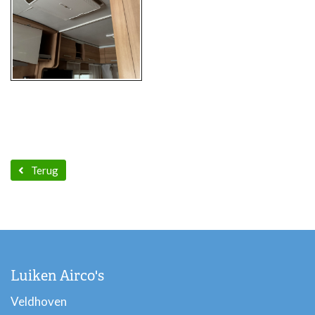
Terug
Luiken Airco's
Veldhoven