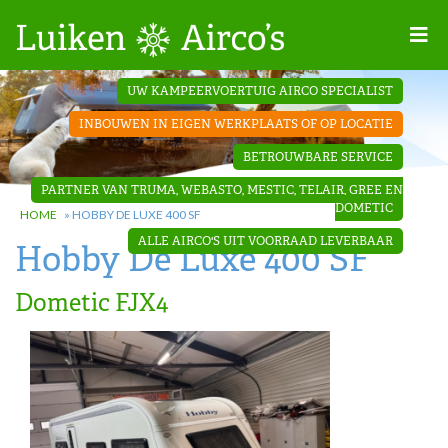
Home
UW KAMPEERVOERTUIG AIRCO SPECIALIST
Projecten
INBOUWEN IN EIGEN WERKPLAATS OF OP LOCATIE
Contact
BETROUWBARE SERVICE
Dakopbouw
PARTNER VAN TRUMA, WEBASTO, MESTIC, TELAIR, GREE EN
airco’s
DOMETIC
HOME
»
HOBBY DE LUXE 400 SF
ALLE AIRCO'S UIT VOORRAAD LEVERBAAR
Hobby De Luxe 400 SF
‘Onder de
bank’ airco’s
Dometic FJX4
‘Teleco
Ultra
Comfort ‘
airco