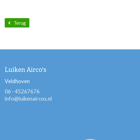
Terug
Luiken Airco's
Veldhoven
06 - 45267676
info@luikenaircos.nl