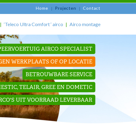
Home
Projecten
Contact
‘Teleco Ultra Comfort ‘ airco
Airco montage
EERVOERTUIG AIRCO SPECIALIST
GEN WERKPLAATS OF OP LOCATIE
BETROUWBARE SERVICE
STIC, TELAIR, GREE EN DOMETIC
IRCO'S UIT VOORRAAD LEVERBAAR