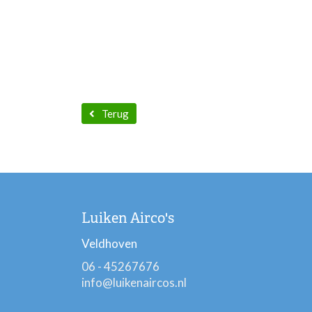
Terug
Luiken Airco's
Veldhoven
06 - 45267676
info@luikenaircos.nl