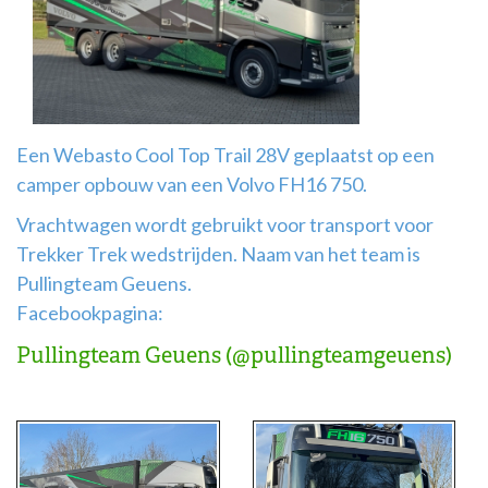
Airco
montage
Een Webasto Cool Top Trail 28V geplaatst op een
camper opbouw van een Volvo FH16 750.
Vrachtwagen wordt gebruikt voor transport voor
Trekker Trek wedstrijden. Naam van het team is
Pullingteam Geuens.
Facebookpagina:
Pullingteam Geuens (@pullingteamgeuens)