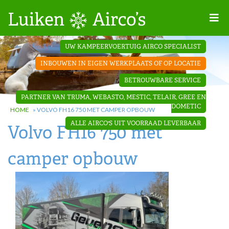
Home
UW KAMPEERVOERTUIG AIRCO SPECIALIST
Projecten
INBOUWEN IN EIGEN WERKPLAATS OF OP LOCATIE
Contact
BETROUWBARE SERVICE
Dakopbouw
PARTNER VAN TRUMA, WEBASTO, MESTIC, TELAIR, GREE EN
airco’s
DOMETIC
HOME
»
VOLVO FH16 750 MET CAMPER OPBOUW
ALLE AIRCO'S UIT VOORRAAD LEVERBAAR
Volvo FH16 750 met
‘Onder de
bank’ airco’s
camper opbouw
‘Teleco
Ultra
Comfort ‘
airco