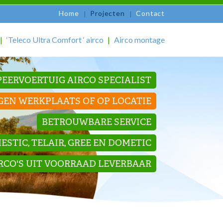
Home
Projecten
Contact
‘Teleco Ultra Comfort ‘ airco
Airco montage
EERVOERTUIG AIRCO SPECIALIST
GEN WERKPLAATS OF OP LOCATIE
BETROUWBARE SERVICE
STIC, TELAIR, GREE EN DOMETIC
IRCO'S UIT VOORRAAD LEVERBAAR