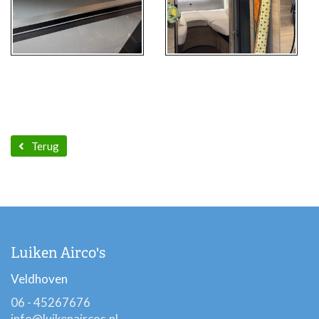
Terug
Luiken Airco's
Veldhoven
06 - 45267676
info@luikenaircos.nl