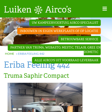
Home
UW KAMPEERVOERTUIG AIRCO SPECIALIST
Projecten
INBOUWEN IN EIGEN WERKPLAATS OF OP LOCATIE
Contact
BETROUWBARE SERVICE
Dakopbouw
PARTNER VAN TRUMA, WEBASTO, MESTIC, TELAIR, GREE EN
airco’s
DOMETIC
HOME
»
ERIBA FEELING 442
ALLE AIRCO'S UIT VOORRAAD LEVERBAAR
Eriba Feeling 442
‘Onder de
bank’ airco’s
Truma Saphir Compact
‘Teleco
Ultra
Comfort ‘
airco