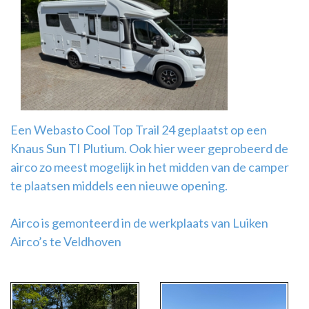
Airco
montage
Een Webasto Cool Top Trail 24 geplaatst op een
Knaus Sun TI Plutium. Ook hier weer geprobeerd de
airco zo meest mogelijk in het midden van de camper
te plaatsen middels een nieuwe opening.
Airco is gemonteerd in de werkplaats van Luiken
Airco’s te Veldhoven