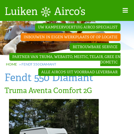
Home
UW KAMPEERVOERTUIG AIRCO SPECIALIST
Projecten
INBOUWEN IN EIGEN WERKPLAATS OF OP LOCATIE
Contact
BETROUWBARE SERVICE
Dakopbouw
PARTNER VAN TRUMA, WEBASTO, MESTIC, TELAIR, GREE EN
airco’s
DOMETIC
HOME
»
FENDT 550 DIAMANT
ALLE AIRCO'S UIT VOORRAAD LEVERBAAR
Fendt 550 Diamant
‘Onder de
bank’ airco’s
Truma Aventa Comfort 2G
‘Teleco
Ultra
Comfort ‘
airco