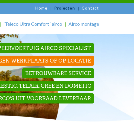
Home
Projecten
Contact
‘Teleco Ultra Comfort ‘ airco
Airco montage
EERVOERTUIG AIRCO SPECIALIST
GEN WERKPLAATS OF OP LOCATIE
BETROUWBARE SERVICE
STIC, TELAIR, GREE EN DOMETIC
IRCO'S UIT VOORRAAD LEVERBAAR