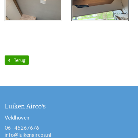
Terug
Luiken Airco's
Veldhoven
06 - 45267676
info@luikenaircos.nl