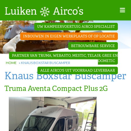
Home
UW KAMPEERVOERTUIG AIRCO SPECIALIST
Projecten
INBOUWEN IN EIGEN WERKPLAATS OF OP LOCATIE
Contact
BETROUWBARE SERVICE
Dakopbouw
PARTNER VAN TRUMA, WEBASTO, MESTIC, TELAIR, GREE EN
airco’s
DOMETIC
HOME
»
KNAUS BOXSTAR BUSCAMPER
ALLE AIRCO'S UIT VOORRAAD LEVERBAAR
Knaus Boxstar Buscamper
‘Onder de
bank’ airco’s
Truma Aventa Compact Plus 2G
‘Teleco
Ultra
Comfort ‘
airco