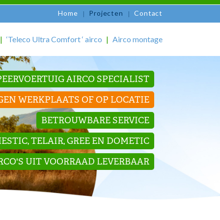
Home
Projecten
Contact
‘Teleco Ultra Comfort ‘ airco
Airco montage
EERVOERTUIG AIRCO SPECIALIST
GEN WERKPLAATS OF OP LOCATIE
BETROUWBARE SERVICE
STIC, TELAIR, GREE EN DOMETIC
IRCO'S UIT VOORRAAD LEVERBAAR