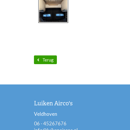
Terug
Luiken Airco's
Veldhoven
06 - 45267676