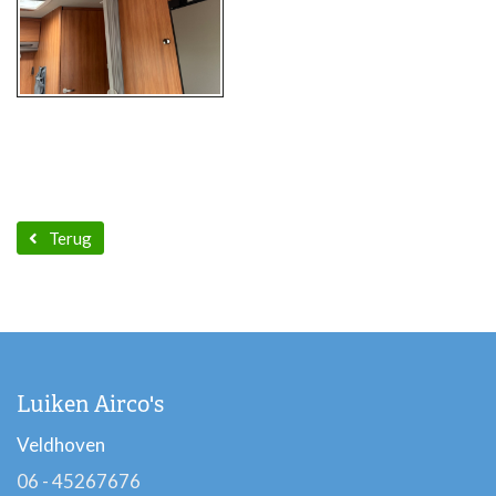
Terug
Luiken Airco's
Veldhoven
06 - 45267676