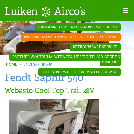
Home
UW KAMPEERVOERTUIG AIRCO SPECIALIST
Projecten
INBOUWEN IN EIGEN WERKPLAATS OF OP LOCATIE
Contact
BETROUWBARE SERVICE
Dakopbouw
PARTNER VAN TRUMA, WEBASTO, MESTIC, TELAIR, GREE EN
airco’s
DOMETIC
HOME
»
FENDT SAPHIR 540
ALLE AIRCO'S UIT VOORRAAD LEVERBAAR
Fendt Saphir 540
‘Onder de
bank’ airco’s
Webasto Cool Top Trail 28V
‘Teleco
Ultra
Comfort ‘
airco