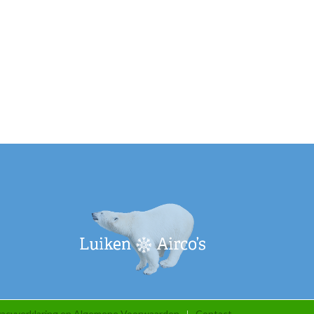
vacyverklaring en Algemene Voorwaarden
Contact