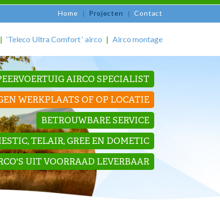
Home
Projecten
Contact
‘Teleco Ultra Comfort ‘ airco
Airco montage
EERVOERTUIG AIRCO SPECIALIST
GEN WERKPLAATS OF OP LOCATIE
BETROUWBARE SERVICE
STIC, TELAIR, GREE EN DOMETIC
IRCO'S UIT VOORRAAD LEVERBAAR