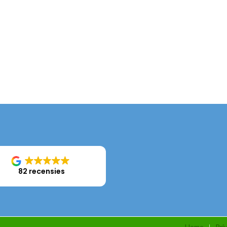
82 recensies
Home
Pri