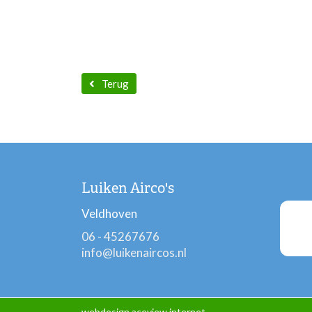
Terug
Luiken Airco's
Veldhoven
06 - 45267676
info@luikenaircos.nl
webdesign aceview internet