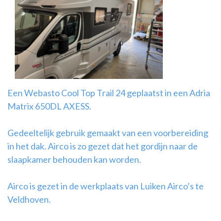
Airco
montage
Een Webasto Cool Top Trail 24 geplaatst in een Adria
Matrix 650DL AXESS.
Gedeeltelijk gebruik gemaakt van een voorbereiding
in het dak. Airco is zo gezet dat het gordijn naar de
slaapkamer behouden kan worden.
Airco is gezet in de werkplaats van Luiken Airco’s te
Veldhoven.