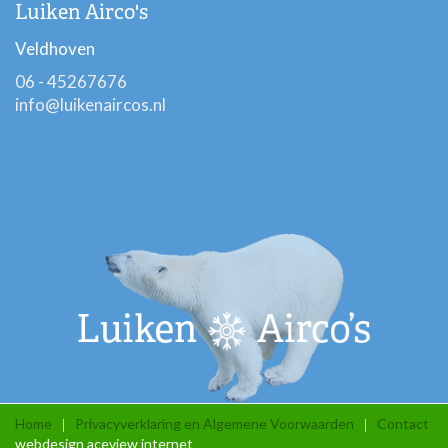
Luiken Airco's
Veldhoven
06 - 45267676
info@luikenaircos.nl
Home
Privacyverklaring en Algemene Voorwaarden
Contact
webdesign aceview internet