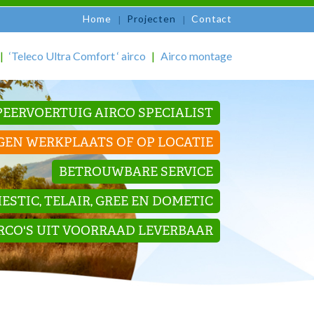
Home
Projecten
Contact
‘Teleco Ultra Comfort ‘ airco
Airco montage
EERVOERTUIG AIRCO SPECIALIST
GEN WERKPLAATS OF OP LOCATIE
BETROUWBARE SERVICE
STIC, TELAIR, GREE EN DOMETIC
IRCO'S UIT VOORRAAD LEVERBAAR