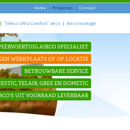
Home
Projecten
Contact
‘Teleco Ultra Comfort ‘ airco
Airco montage
EERVOERTUIG AIRCO SPECIALIST
GEN WERKPLAATS OF OP LOCATIE
BETROUWBARE SERVICE
STIC, TELAIR, GREE EN DOMETIC
IRCO'S UIT VOORRAAD LEVERBAAR