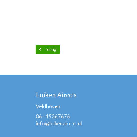
Terug
Luiken Airco's
Veldhoven
06 - 45267676
info@luikenaircos.nl