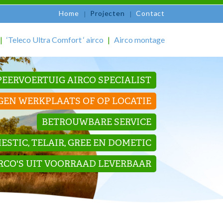
Home
Projecten
Contact
‘Teleco Ultra Comfort ‘ airco
Airco montage
EERVOERTUIG AIRCO SPECIALIST
GEN WERKPLAATS OF OP LOCATIE
BETROUWBARE SERVICE
STIC, TELAIR, GREE EN DOMETIC
IRCO'S UIT VOORRAAD LEVERBAAR