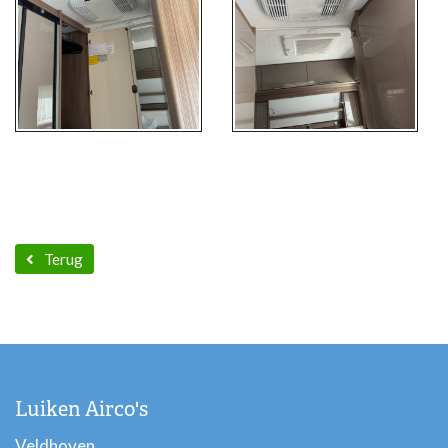
Terug
Luiken Airco's
Veldhoven