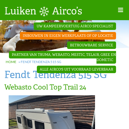
Home
UW KAMPEERVOERTUIG AIRCO SPECIALIST
Projecten
INBOUWEN IN EIGEN WERKPLAATS OF OP LOCATIE
Contact
BETROUWBARE SERVICE
Dakopbouw
PARTNER VAN TRUMA, WEBASTO, MESTIC, TELAIR, GREE EN
airco’s
DOMETIC
HOME
»
FENDT TENDENZA 515 SG
ALLE AIRCO'S UIT VOORRAAD LEVERBAAR
Fendt Tendenza 515 SG
‘Onder de
bank’ airco’s
Webasto Cool Top Trail 24
‘Teleco
Ultra
Comfort ‘
airco