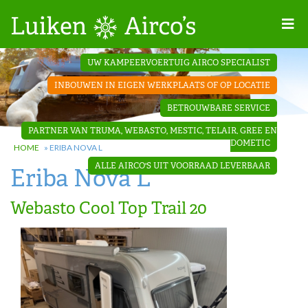
Home
UW KAMPEERVOERTUIG AIRCO SPECIALIST
Projecten
INBOUWEN IN EIGEN WERKPLAATS OF OP LOCATIE
Contact
BETROUWBARE SERVICE
Dakopbouw
PARTNER VAN TRUMA, WEBASTO, MESTIC, TELAIR, GREE EN
airco’s
DOMETIC
HOME
»
ERIBA NOVA L
ALLE AIRCO'S UIT VOORRAAD LEVERBAAR
Eriba Nova L
‘Onder de
bank’ airco’s
Webasto Cool Top Trail 20
‘Teleco
Ultra
Comfort ‘
airco