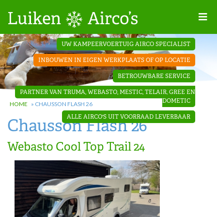
Home
UW KAMPEERVOERTUIG AIRCO SPECIALIST
Projecten
INBOUWEN IN EIGEN WERKPLAATS OF OP LOCATIE
Contact
BETROUWBARE SERVICE
Dakopbouw
PARTNER VAN TRUMA, WEBASTO, MESTIC, TELAIR, GREE EN
airco’s
DOMETIC
HOME
»
CHAUSSON FLASH 26
ALLE AIRCO'S UIT VOORRAAD LEVERBAAR
Chausson Flash 26
‘Onder de
bank’ airco’s
Webasto Cool Top Trail 24
‘Teleco
Ultra
Comfort ‘
airco