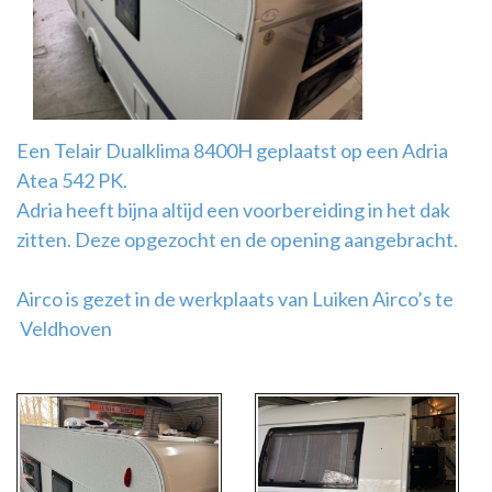
Airco
montage
Een Telair Dualklima 8400H geplaatst op een Adria
Atea 542 PK.
Adria heeft bijna altijd een voorbereiding in het dak
zitten. Deze opgezocht en de opening aangebracht.
Airco is gezet in de werkplaats van Luiken Airco’s te
Veldhoven