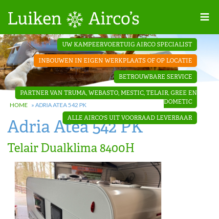
Home
UW KAMPEERVOERTUIG AIRCO SPECIALIST
Projecten
INBOUWEN IN EIGEN WERKPLAATS OF OP LOCATIE
Contact
BETROUWBARE SERVICE
Dakopbouw
PARTNER VAN TRUMA, WEBASTO, MESTIC, TELAIR, GREE EN
airco’s
DOMETIC
HOME
»
ADRIA ATEA 542 PK
ALLE AIRCO'S UIT VOORRAAD LEVERBAAR
Adria Atea 542 PK
‘Onder de
bank’ airco’s
Telair Dualklima 8400H
‘Teleco
Ultra
Comfort ‘
airco