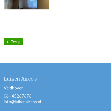
Terug
Luiken Airco's
Veldhoven
06 - 45267676
info@luikenaircos.nl