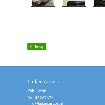
Terug
Luiken Airco's
Veldhoven
06 - 45267676
info@luikenaircos.nl