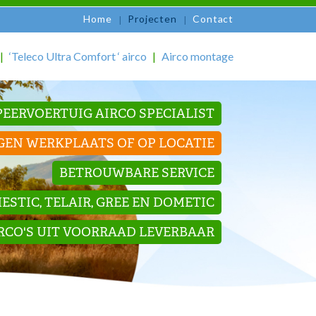
Home
Projecten
Contact
‘Teleco Ultra Comfort ‘ airco
Airco montage
EERVOERTUIG AIRCO SPECIALIST
GEN WERKPLAATS OF OP LOCATIE
BETROUWBARE SERVICE
STIC, TELAIR, GREE EN DOMETIC
IRCO'S UIT VOORRAAD LEVERBAAR