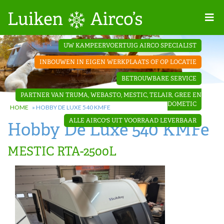
Home
UW KAMPEERVOERTUIG AIRCO SPECIALIST
Projecten
INBOUWEN IN EIGEN WERKPLAATS OF OP LOCATIE
Contact
BETROUWBARE SERVICE
Dakopbouw
PARTNER VAN TRUMA, WEBASTO, MESTIC, TELAIR, GREE EN
airco’s
DOMETIC
HOME
»
HOBBY DE LUXE 540 KMFE
ALLE AIRCO'S UIT VOORRAAD LEVERBAAR
Hobby De Luxe 540 KMFe
‘Onder de
bank’ airco’s
MESTIC RTA-2500L
‘Teleco
Ultra
Comfort ‘
airco