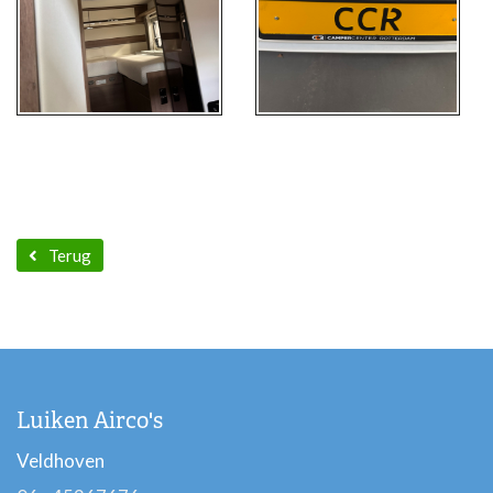
Terug
Luiken Airco's
Veldhoven