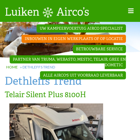
Home
UW KAMPEERVOERTUIG AIRCO SPECIALIST
Projecten
INBOUWEN IN EIGEN WERKPLAATS OF OP LOCATIE
Contact
BETROUWBARE SERVICE
Dakopbouw
PARTNER VAN TRUMA, WEBASTO, MESTIC, TELAIR, GREE EN
airco’s
DOMETIC
HOME
»
DETHLEFFS TREND
ALLE AIRCO'S UIT VOORRAAD LEVERBAAR
Dethleffs Trend
‘Onder de
bank’ airco’s
Telair Silent Plus 8100H
‘Teleco
Ultra
Comfort ‘
airco