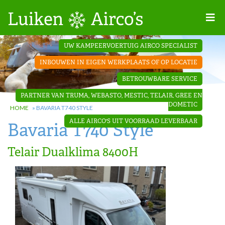
Home
UW KAMPEERVOERTUIG AIRCO SPECIALIST
Projecten
INBOUWEN IN EIGEN WERKPLAATS OF OP LOCATIE
Contact
BETROUWBARE SERVICE
Dakopbouw
PARTNER VAN TRUMA, WEBASTO, MESTIC, TELAIR, GREE EN
airco’s
DOMETIC
HOME
»
BAVARIA T740 STYLE
ALLE AIRCO'S UIT VOORRAAD LEVERBAAR
Bavaria T740 Style
‘Onder de
bank’ airco’s
Telair Dualklima 8400H
‘Teleco
Ultra
Comfort ‘
airco