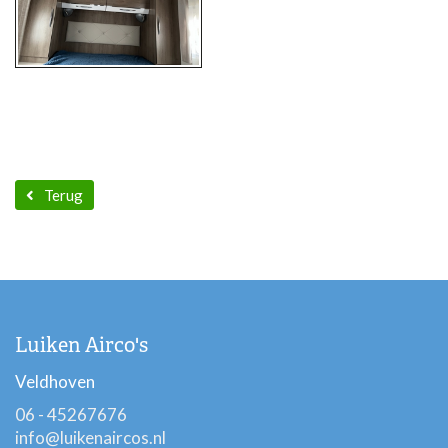
Terug
Luiken Airco's
Veldhoven
06 - 45267676
info@luikenaircos.nl