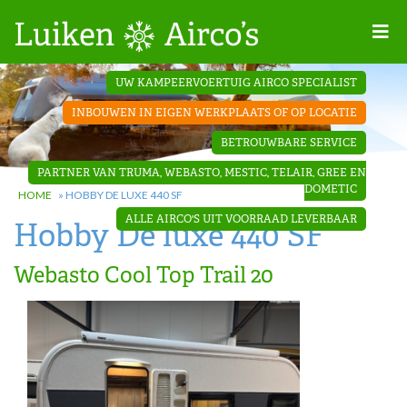
Home
UW KAMPEERVOERTUIG AIRCO SPECIALIST
Projecten
INBOUWEN IN EIGEN WERKPLAATS OF OP LOCATIE
Contact
BETROUWBARE SERVICE
Dakopbouw
PARTNER VAN TRUMA, WEBASTO, MESTIC, TELAIR, GREE EN
airco’s
DOMETIC
HOME
»
HOBBY DE LUXE 440 SF
ALLE AIRCO'S UIT VOORRAAD LEVERBAAR
Hobby De luxe 440 SF
‘Onder de
bank’ airco’s
Webasto Cool Top Trail 20
‘Teleco
Ultra
Comfort ‘
airco