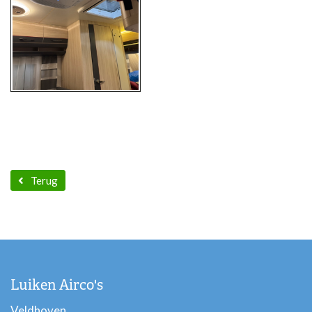
Terug
Luiken Airco's
Veldhoven