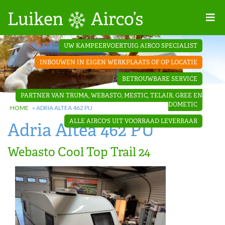
Home
UW KAMPEERVOERTUIG AIRCO SPECIALIST
Projecten
INBOUWEN IN EIGEN WERKPLAATS OF OP LOCATIE
Contact
BETROUWBARE SERVICE
Dakopbouw
PARTNER VAN TRUMA, WEBASTO, MESTIC, TELAIR, GREE EN
airco’s
DOMETIC
HOME
»
ADRIA ALTEA 462 PU
ALLE AIRCO'S UIT VOORRAAD LEVERBAAR
Adria Altea 462 PU
‘Onder de
bank’ airco’s
Webasto Cool Top Trail 24
‘Teleco
Ultra
Comfort ‘
airco