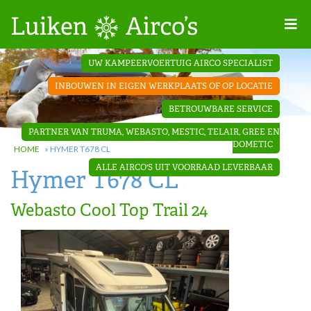
Home
UW KAMPEERVOERTUIG AIRCO SPECIALIST
Projecten
INBOUWEN IN EIGEN WERKPLAATS OF OP LOCATIE
Contact
BETROUWBARE SERVICE
Dakopbouw
PARTNER VAN TRUMA, WEBASTO, MESTIC, TELAIR, GREE EN
airco’s
DOMETIC
HOME
»
HYMER T678 CL
ALLE AIRCO'S UIT VOORRAAD LEVERBAAR
Hymer T678 CL
‘Onder de
bank’ airco’s
Webasto Cool Top Trail 24
‘Teleco
Ultra
Comfort ‘
airco